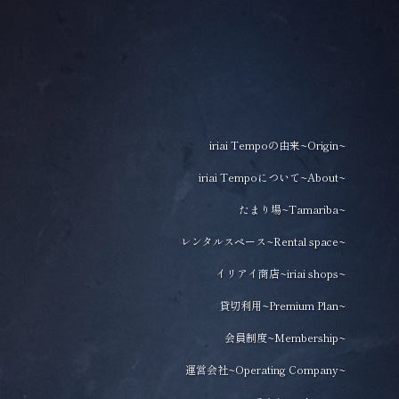
iriai Tempoの由来~Origin~
iriai Tempoについて~About~
たまり場~Tamariba~
レンタルスペース~Rental space~
イリアイ商店~iriai shops~
貸切利用~Premium Plan~
会員制度~Membership~
運営会社~Operating Company~