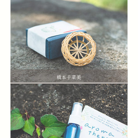
橋本千菜美